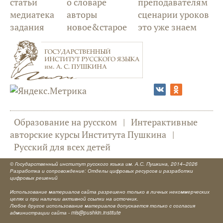
статьи
о словаре
преподавателям
медиатека
авторы
сценарии уроков
задания
новое&старое
это уже знаем
Образование на русском
|
Интерактивные
авторские курсы Института Пушкина
|
Русский для всех детей
©
Государственный институт русского языка им. А.С. Пушкина
, 2014–2026
Разработка и сопровождение: Отделы цифровых ресурсов и разработки
цифровых решений
Использование материалов сайта разрешено только в личных некоммерческих
целях и при наличии активной ссылки на источник.
Любое другое использование материалов допускается только с согласия
администрации сайта -
mls@pushkin.institute