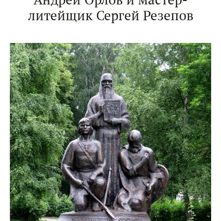
литейщик Сергей Резепов