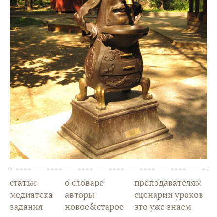
статьи
о словаре
преподавателям
медиатека
авторы
сценарии уроков
задания
новое&старое
это уже знаем