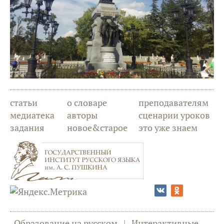
статьи
о словаре
преподавателям
медиатека
авторы
сценарии уроков
задания
новое&старое
это уже знаем
Образование на русском
|
Интерактивные