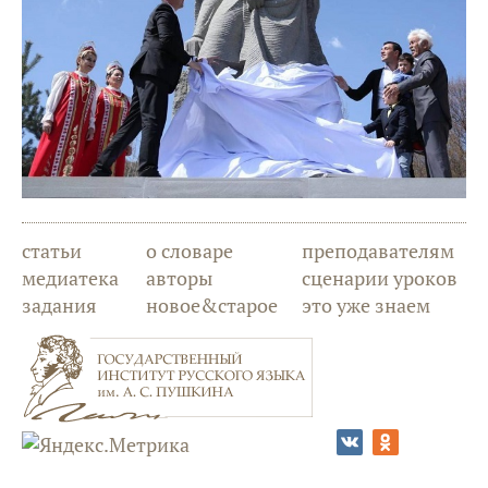
статьи
о словаре
преподавателям
медиатека
авторы
сценарии уроков
задания
новое&старое
это уже знаем