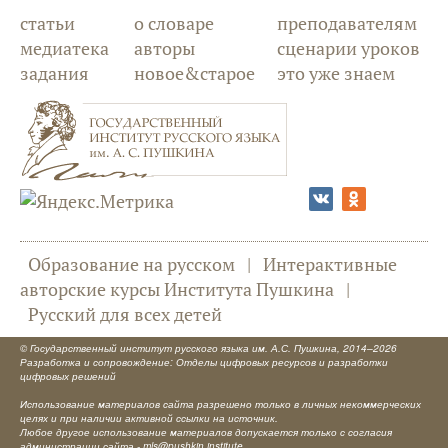
статьи
о словаре
преподавателям
медиатека
авторы
сценарии уроков
задания
новое&старое
это уже знаем
Образование на русском
|
Интерактивные
авторские курсы Института Пушкина
|
Русский для всех детей
©
Государственный институт русского языка им. А.С. Пушкина
, 2014–2026
Разработка и сопровождение: Отделы цифровых ресурсов и разработки
цифровых решений
Использование материалов сайта разрешено только в личных некоммерческих
целях и при наличии активной ссылки на источник.
Любое другое использование материалов допускается только с согласия
администрации сайта -
mls@pushkin.institute