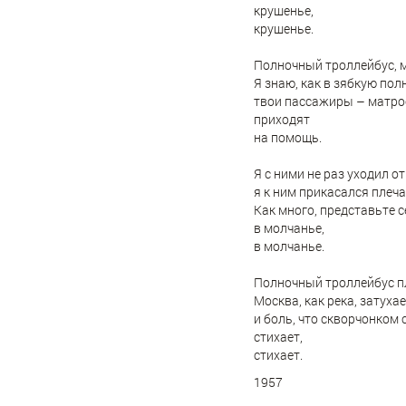
крушенье,
крушенье.
Полночный троллейбус, м
Я знаю, как в зябкую пол
твои пассажиры – матро
приходят
на помощь.
Я с ними не раз уходил от
я к ним прикасался плеч
Как много, представьте с
в молчанье,
в молчанье.
Полночный троллейбус п
Москва, как река, затухае
и боль, что скворчонком 
стихает,
стихает.
1957