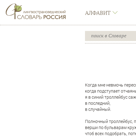
АЛФАВИТ
Когда мне невмочь перес
когда подступает отчаянь
я в синий троллейбус саж
в последний,
в случайный.
Полночный троллейбус, п
верши по бульварам кру
чтоб всех подобрать, по