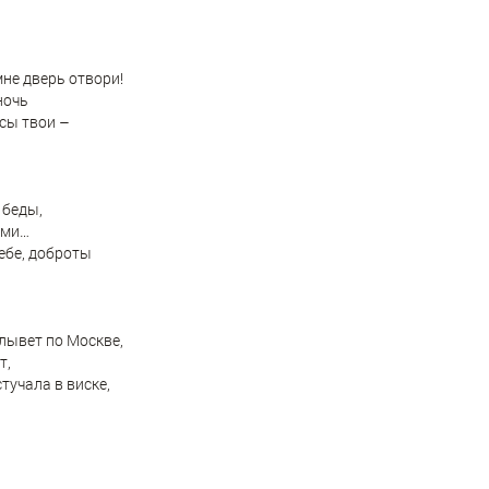
не дверь отвори!
ночь
сы твои –
 беды,
ами…
ебе, доброты
лывет по Москве,
т,
стучала в виске,