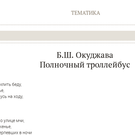
ТЕМАТИКА
Б.Ш. Окуджава
Полночный троллейбус
илить беду,
е,
усь на ходу,
о улице мчи,
женье,
терпевших в ночи