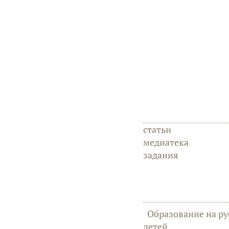
статьи
медиатека
задания
Образование на ру
детей