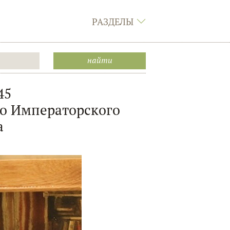
РАЗДЕЛЫ
45
го Императорского
а