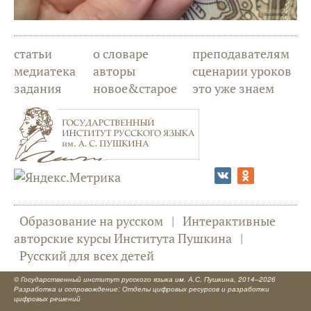
статьи
о словаре
преподавателям
медиатека
авторы
сценарии уроков
задания
новое&старое
это уже знаем
Образование на русском
|
Интерактивные
авторские курсы Института Пушкина
|
Русский для всех детей
©
Государственный институт русского языка им. А.С. Пушкина
, 2014–2026
Разработка и сопровождение: Отделы цифровых ресурсов и разработки
цифровых решений