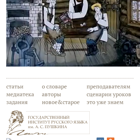
статьи
о словаре
преподавателям
медиатека
авторы
сценарии уроков
задания
новое&старое
это уже знаем