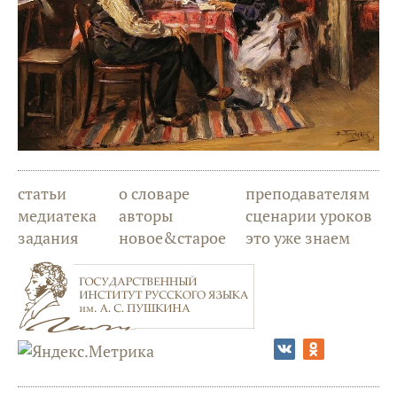
статьи
о словаре
преподавателям
медиатека
авторы
сценарии уроков
задания
новое&старое
это уже знаем