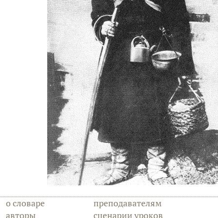
о словаре
преподавателям
авторы
сценарии уроков