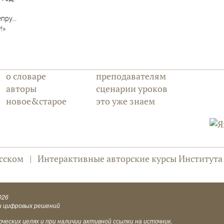
ру...
!»
о словаре
преподавателям
авторы
сценарии уроков
новое&старое
это уже знаем
сском
|
Интерактивные авторские курсы Институт
026
и цифровых решений
еских целях и при наличии активной ссылки на источник.