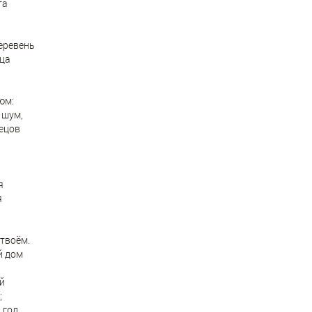
та
ь
еревень
нца
юм:
 шум,
ецов
,
я
я
 твоём.
й дом
й
;
 год,