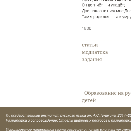
Он догниёт – и упадёт;
Дай поклониться мне Днеп
Там я родился – там умру
1836
статьи
медиатека
задания
Образование на ру
детей
©
Государственный институт русского языка им. А.С. Пушкина
, 2014–2
Разработка и сопровождение: Отделы цифровых ресурсов и разработк
Использование материалов сайта разрешено только в личных некоммерч