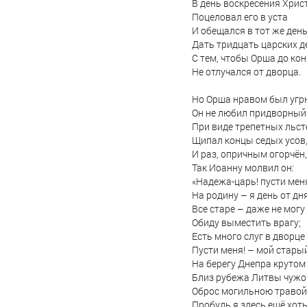
В день воскресения Хрис
Поцеловал его в уста
И обещался в тот же ден
Дать тридцать царских д
С тем, чтобы Орша до ко
Не отлучался от дворца.
Но Орша нравом был угр
Он не любил придворный
При виде трепетных льст
Щипал концы седых усов
И раз, опричным огорчён,
Так Иоанну молвил он:
«Надежа-царь! пусти мен
На родину – я день от дн
Все старе – даже не могу
Обиду выместить врагу;
Есть много слуг в дворце
Пусти меня! – мой стары
На берегу Днепра крутом
Близ рубежа Литвы чужо
Оброс могильною травой
Пробудь я здесь ещё хоть