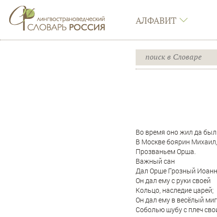
АЛФАВИТ
Во время оно жил да был
В Москве боярин Михаил
Прозваньем Орша.
Важный сан
Дал Орше Грозный Иоанн
Он дал ему с руки своей
Кольцо, наследие царей;
Он дал ему в весёлый миг
Соболью шубу с плеч сво