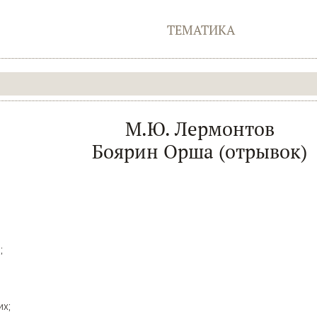
ТЕМАТИКА
М.Ю. Лермонтов
Боярин Орша (отрывок)
,
;
их;