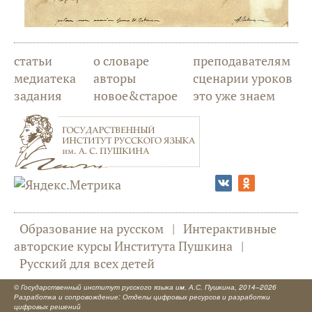
статьи
о словаре
преподавателям
медиатека
авторы
сценарии уроков
задания
новое&старое
это уже знаем
Образование на русском
|
Интерактивные
авторские курсы Института Пушкина
|
Русский для всех детей
©
Государственный институт русского языка им. А.С. Пушкина
, 2014–2026
Разработка и сопровождение: Отделы цифровых ресурсов и разработки
цифровых решений