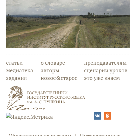
статьи
о словаре
преподавателям
медиатека
авторы
сценарии уроков
задания
новое&старое
это уже знаем
Образование на русском
|
Интерактивные