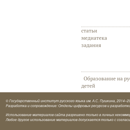
статьи
медиатека
задания
Образование на ру
детей
©
Государственный институт русского языка им. А.С. Пушкина
, 2014–2
Разработка и сопровождение: Отделы цифровых ресурсов и разработк
Использование материалов сайта разрешено только в личных некоммерч
Любое другое использование материалов допускается только с соглас