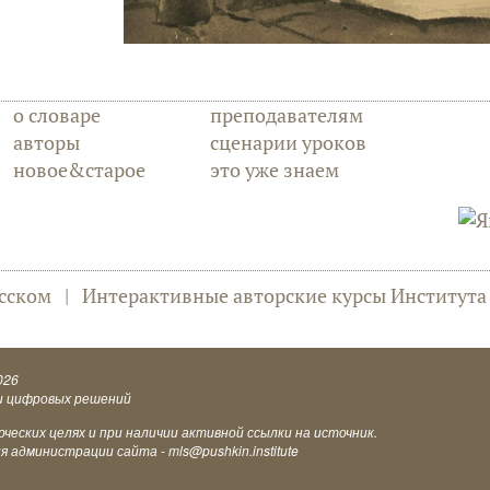
о словаре
преподавателям
авторы
сценарии уроков
новое&старое
это уже знаем
сском
|
Интерактивные авторские курсы Институт
026
и цифровых решений
еских целях и при наличии активной ссылки на источник.
ия администрации сайта -
mls@pushkin.institute