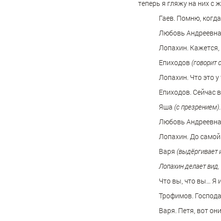
теперь я гляжу на них с
Гаев. Помню, когда
Любовь Андреевна.
Лопахин. Кажется, 
Епиходов
(говорит 
Лопахин. Что это у
Епиходов. Сейчас в
Яша
(с презрением)
Любовь Андреевна.
Лопахин. До самой
Варя
(выдёргивает и
Лопахин делает вид, 
Что вы, что вы… Я 
Трофимов. Господа
Варя. Петя, вот он