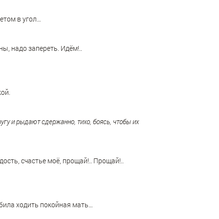
летом в угол…
ы, надо запереть. Идëм!..
ой.
угу и рыдают сдержанно, тихо, боясь, чтобы их
сть, счастье моë, прощай!.. Прощай!..
юбила ходить покойная мать…