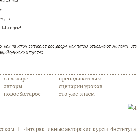
естра моя!..
»
у!..»
 Мы идëм!..
о, как на ключ запирают все двери, как потом отъезжают экипажи. Ста
ащий одиноко и грустно.
о словаре
преподавателям
авторы
сценарии уроков
новое&старое
это уже знаем
сском
|
Интерактивные авторские курсы Институт