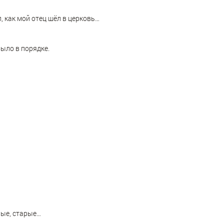
л, как мой отец шёл в церковь…
было в порядке.
ные, старые…