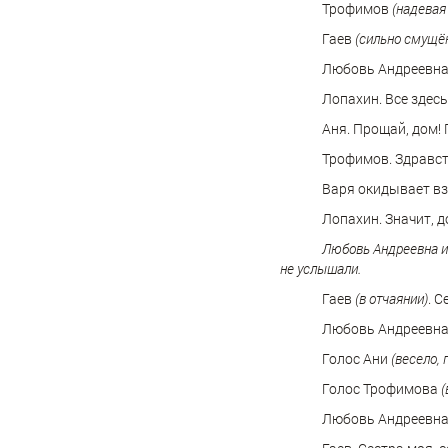
Трофимов
(надевая
Гаев
(сильно смущён
Любовь Андреевна
Лопахин. Все здесь
Аня. Прощай, дом!
Трофимов. Здравст
Варя окидывает вз
Лопахин. Значит, д
Любовь Андреевна и 
не услышали.
Гаев
(в отчаянии)
. 
Любовь Андреевна. 
Голос Ани
(весело,
Голос Трофимова
(
Любовь Андреевна.