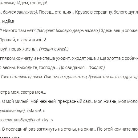
 калоши)
. Идëм, господа!..
, боится заплакать)
. Поезд… станция… Круазе в середину, белого дуп
. Идëм!
? Никого там нет?
(Запирает боковую дверь налево.)
Здесь вещи сложен
 Прощай, старая жизнь!
вуй, новая жизнь!..
(Уходит с Аней.)
глядом комнату и не спеша уходит. Уходят Яша и Шарлотта с собачк
о весны. Выходите, господа… До свидания!..
(Уходит.)
Гаев остались вдвоем. Они точно ждали этого, бросаются на шею друг др
Сестра моя, сестра моя…
О мой милый, мой нежный, прекрасный сад!.. Моя жизнь, моя молодо
 призывающе)
: «Мама!..»
весело, возбуждённо)
: «Ау!..»
 В последний раз взглянуть на стены, на окна… По этой комнате л