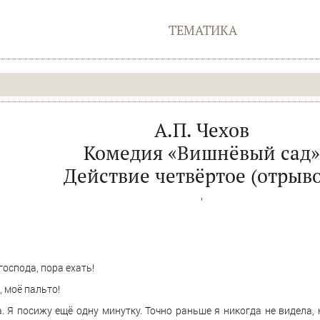
ТЕМАТИКА
А.П. Чехов
Комедия «Вишнëвый сад»
Действие четвёртое (отрыво
'
господа, пора ехать!
 моë пальто!
 Я посижу ещë одну минутку. Точно раньше я никогда не видела, к