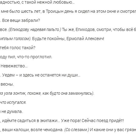
 жадностью, с такой нежной любовью…
 мне было шесть лет, в Троицын день я сидел на этом окне и смотре
 Все вещи забрали?
все.
(Епиходову, надевая пальто.)
Ты же, Епиходов, смотри, чтобы всë 
сиплым голосом)
. Будьте покойны, Ермолай Алексеич!
 тебя голос такой?
оду пил, что-то проглотил.
. Невежество…
 Уедем – и здесь не останется ни души…
 весны.
з узла зонтик, похоже, как будто она замахнулась)
.
что испугался.
и не думала.
, идёмте садиться в экипажи… Уже пора! Сейчас поезд придёт!
и, ваши калоши, возле чемодана.
(Со слезами.)
И какие они у вас гряз