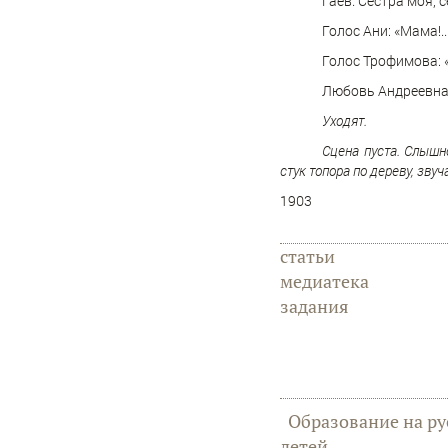
Гаев. Сестра моя, с
Голос Ани: «Мама!..
Голос Трофимова: «А
Любовь Андреевна.
Уходят.
Сцена пуста. Слышн
стук топора по дереву, звуч
1903
статьи
медиатека
задания
Образование на ру
детей