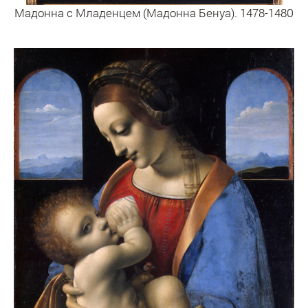
Мадонна с Младенцем (Мадонна Бенуа). 1478-1480