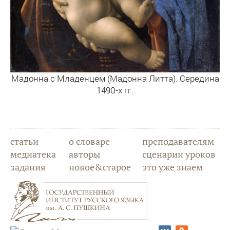
Мадонна с Младенцем (Мадонна Литта). Середина
1490-х гг.
статьи
о словаре
преподавателям
медиатека
авторы
сценарии уроков
задания
новое&старое
это уже знаем