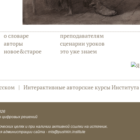
о словаре
преподавателям
авторы
сценарии уроков
новое&старое
это уже знаем
сском
|
Интерактивные авторские курсы Институт
026
и цифровых решений
еских целях и при наличии активной ссылки на источник.
ия администрации сайта -
mls@pushkin.institute