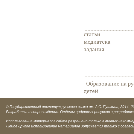
статьи
медиатека
задания
Образование на ру
детей
©
Государственный институт русского языка им. А.С. Пушкина
, 2014–2
Разработка и сопровождение: Отделы цифровых ресурсов и разработк
Использование материалов сайта разрешено только в личных некоммерч
Любое другое использование материалов допускается только с соглас