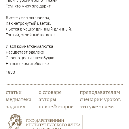
Твой глубокий ропот тяжек
Тем, кто миру зло дарит.
Я же – дева неповинна,
Как нетронутый цветок.
Льется в чашку длинный-длинный,
Тонкий, стройный кипяток.
И вся комнатка-малютка
Расцветает вдалеке,
Словно цветик-незабудка
На высоком стебельке!
1930
статьи
о словаре
преподавателям
медиатека
авторы
сценарии уроков
задания
новое&старое
это уже знаем