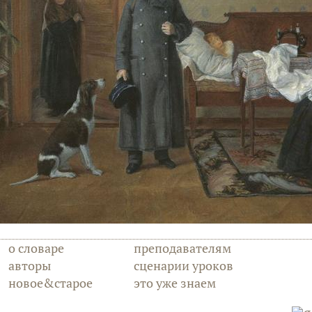
о словаре
преподавателям
авторы
сценарии уроков
новое&старое
это уже знаем