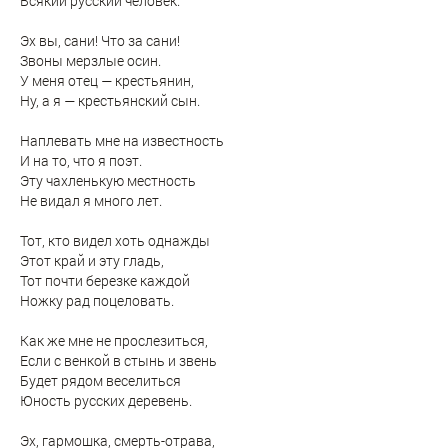
Всякий русский человек.
Эх вы, сани! Что за сани!
Звоны мерзлые осин.
У меня отец — крестьянин,
Ну, а я — крестьянский сын.
Наплевать мне на известность
И на то, что я поэт.
Эту чахленькую местность
Не видал я много лет.
Тот, кто видел хоть однажды
Этот край и эту гладь,
Тот почти березке каждой
Ножку рад поцеловать.
Как же мне не прослезиться,
Если с венкой в стынь и звень
Будет рядом веселиться
Юность русских деревень.
Эх, гармошка, смерть-отрава,