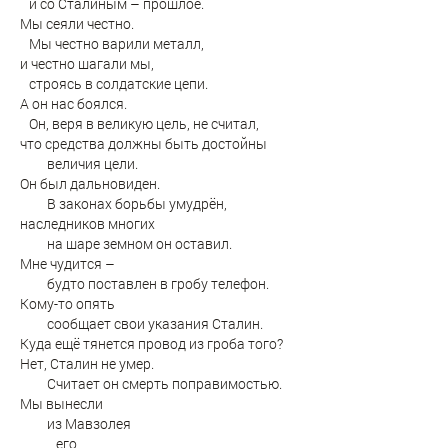
и со Сталиным – прошлое.
Мы сеяли честно.
Мы честно варили металл,
и честно шагали мы,
строясь в солдатские цепи.
А он нас боялся.
Он, веря в великую цель, не считал,
что средства должны быть достойны
величия цели.
Он был дальновиден.
В законах борьбы умудрён,
наследников многих
на шаре земном он оставил.
Мне чудится –
будто поставлен в гробу телефон.
Кому-то опять
сообщает свои указания Сталин.
Куда ещё тянется провод из гроба того?
Нет, Сталин не умер.
Считает он смерть поправимостью.
Мы вынесли
из Мавзолея
его,