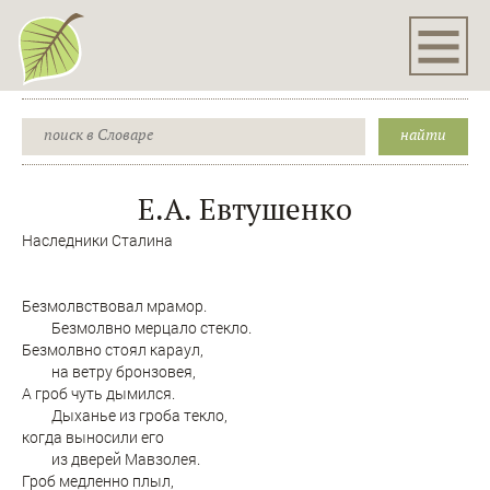
Е.А. Евтушенко
Наследники Сталина
Безмолвствовал мрамор.
Безмолвно мерцало стекло.
Безмолвно стоял караул,
на ветру бронзовея,
А гроб чуть дымился.
Дыханье из гроба текло,
когда выносили его
из дверей Мавзолея.
Гроб медленно плыл,