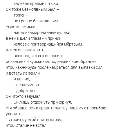
задевая краями штыки.
Он тоже безмолвным был –
тоже! –
но грозно безмолвным.
Угрюмо сжимая
набальзамированные кулаки,
в нём к щели глазами приник
человек, притворившийся мёртвым.
Хотел он запомнить
всех тех, кто его выносил, –
рязанских и курских молоденьких новобранцев,
чтоб как-нибудь после набраться для вылазки сил,
и встать из земли,
и до них,
неразумных,
добраться.
Он что-то задумал.
Он лишь отдохнуть прикорнул.
И я обращаюсь к правительству нашему с просьбою:
удвоить,
утроить у этой плиты караул,
чтоб Сталин не встал