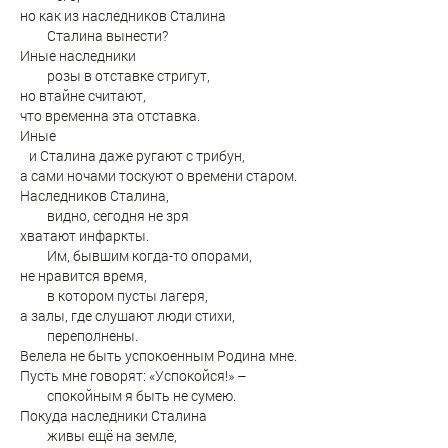
но как из наследников Сталина
Сталина вынести?
Иные наследники
розы в отставке стригут,
но втайне считают,
что временна эта отставка.
Иные
и Сталина даже ругают с трибун,
а сами ночами тоскуют о времени старом.
Наследников Сталина,
видно, сегодня не зря
хватают инфаркты.
Им, бывшим когда-то опорами,
не нравится время,
в котором пусты лагеря,
а залы, где слушают люди стихи,
переполнены.
Велела не быть успокоенным Родина мне.
Пусть мне говорят: «Успокойся!» –
спокойным я быть не сумею.
Покуда наследники Сталина
живы ещё на земле,