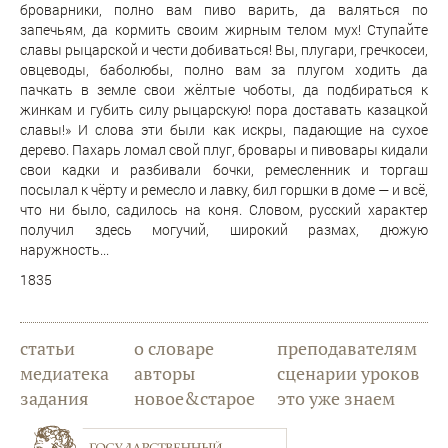
броварники, полно вам пиво варить, да валяться по
запечьям, да кормить своим жирным телом мух! Ступайте
славы рыцарской и чести добиваться! Вы, плугари, гречкосеи,
овцеводы, баболюбы, полно вам за плугом ходить да
пачкать в земле свои жёлтые чоботы, да подбираться к
жинкам и губить силу рыцарскую! пора доставать казацкой
славы!» И слова эти были как искры, падающие на сухое
дерево. Пахарь ломал свой плуг, бровары и пивовары кидали
свои кадки и разбивали бочки, ремесленник и торгаш
посылал к чёрту и ремесло и лавку, бил горшки в доме — и всё,
что ни было, садилось на коня. Словом, русский характер
получил здесь могучий, широкий размах, дюжую
наружность...
1835
статьи
о словаре
преподавателям
медиатека
авторы
сценарии уроков
задания
новое&старое
это уже знаем