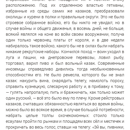
расположению. Под их отдаленною властью гетманы,
избранные из среды самих же казаков, преобразовали
околицы и курени в полки и правильные округи. Это не было
строевое собранное войско, его бы никто не увидал; но в
случае войны и общего движенья, в восемь дней, не больше,
всякий являлся на коне во всём своем вооружении, получа
один только червонец платы от короля, и в две недели
набиралось такое войско, какого бы не в силах были набрать
никакие рекрутские наборы. Кончился поход — воин уходил в
луга и пашни, на днепровские перевозы, ловил рыбу,
торговал, варил пиво и был вольный казак. Современные
иноземцы справедливо дивились тогда необыкновенным
способностям его. Не было ремесла, которого бы не знал
казак: накурить вина, снарядить телегу, намолоть пороху,
справить кузнецкую, слесарную работу и, в прибавку к тому,
— гулять напропалую, пить и бражничать, как только может
один русский, — всё это было ему по плечу. Кроме рейстровых
казаков, считавших обязанностью являться во время войны,
можно было во всякое время, в случае большой потребности,
набрать целые толпы охочекомонных: стоило только
есаулам пройти по рынкам и площадям всех сёл и местечек и
прокричать во весь голос, ставши на телегу: «Эй вы, пивники,