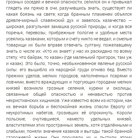
грозных соседей и вечной опасности, селился он и привыкал
глядеть им прямо в очи, разучившись знать, существует ли
какая боязнь на свете; когда бранным пламенем объялся
древле-мирный славянский дух и завелось казачество —
широкая, разгульная замашка русской природы, и когда все
поречья, перевозы, прибрежные пологие и удобные места
усеялись казаками, которым и счету никто не ведал, и смелые
товарищи их были вправе отвечать султану, пожелавшему
знать о числе их: «Кто их знает! у нас их раскидано по всему
степу: что байрак, то казак» (где маленький пригорок, там уж
и казак). Это было, точно, необыкновенное явленье русской
силы: его вышибло из народной груди огниво бед. Вместо
прежних уделов, мелких городков, наполненных псарями и
ловчими, вместо враждующих и торгующих городами мелких
князей возникли грозные селения, курени и околицы,
связанные общей опасностью и ненавистью против
нехристианских хищников. Уже известно всем из истории, как
их вечная борьба и беспокойная жизнь спасли Европу от
неукротимых набегов, грозивших её опрокинуть. Короли
польские, очутившиеся, наместо удельных князей,
властителями этих пространных земель, хотя отдалёнными и
слабыми, поняли значение казаков и выгоды такой бранной
сторожевой жизни. Они поощряли их и льстили этому