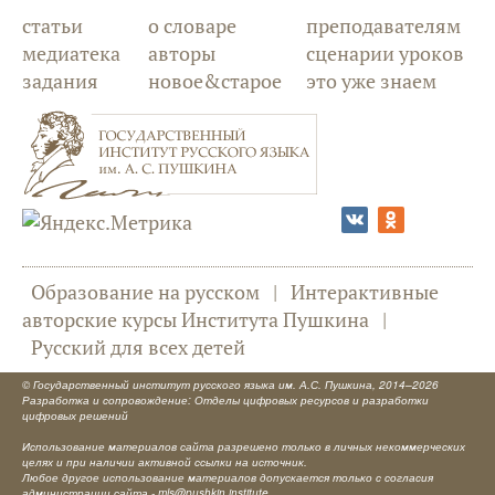
статьи
о словаре
преподавателям
медиатека
авторы
сценарии уроков
задания
новое&старое
это уже знаем
Образование на русском
|
Интерактивные
авторские курсы Института Пушкина
|
Русский для всех детей
©
Государственный институт русского языка им. А.С. Пушкина
, 2014–2026
Разработка и сопровождение: Отделы цифровых ресурсов и разработки
цифровых решений
Использование материалов сайта разрешено только в личных некоммерческих
целях и при наличии активной ссылки на источник.
Любое другое использование материалов допускается только с согласия
администрации сайта -
mls@pushkin.institute