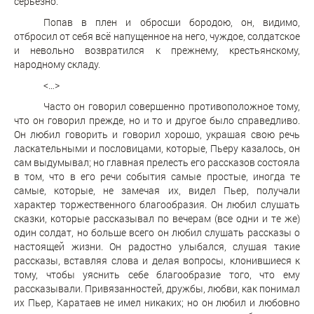
серьезно.
Попав в плен и обросши бородою, он, видимо,
отбросил от себя всё напущенное на него, чуждое, солдатское
и невольно возвратился к прежнему, крестьянскому,
народному складу.
<…>
Часто он говорил совершенно противоположное тому,
что он говорил прежде, но и то и другое было справедливо.
Он любил говорить и говорил хорошо, украшая свою речь
ласкательными и пословицами, которые, Пьеру казалось, он
сам выдумывал; но главная прелесть его рассказов состояла
в том, что в его речи события самые простые, иногда те
самые, которые, не замечая их, видел Пьер, получали
характер торжественного благообразия. Он любил слушать
сказки, которые рассказывал по вечерам (все одни и те же)
один солдат, но больше всего он любил слушать рассказы о
настоящей жизни. Он радостно улыбался, слушая такие
рассказы, вставляя слова и делая вопросы, клонившиеся к
тому, чтобы уяснить себе благообразие того, что ему
рассказывали. Привязанностей, дружбы, любви, как понимал
их Пьер, Каратаев не имел никаких; но он любил и любовно