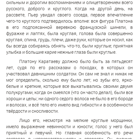
сильным и дорогим воспоминанием и олицетворением всего
русского, доброго и круглого. Когда на другой день, на
рассвете, Пьер увидал своего соседа, первое впечатление
чего-то круглого подтвердилось вполне: вся фигура Платона
в его подпоясанной веревкою французской шинели, в
фуражке и лаптях, была круглая, голова была совершенно
круглая, спина, грудь, плечи, даже руки, которые он носил, как
бы всегда собираясь обнять что-то, были круглые; приятная
улыбка и большие карие нежные глаза были круглые.
Платону Каратаеву должно было быть за пятьдесят
лет, судя по его рассказам о походах, в которых он
участвовал давнишним солдатом. Он сам не знал и никак не
мог определить, сколько ему было лет; но зубы его, ярко-
белые и крепкие, которые все выкатывались своими двумя
полукругами, когда он смеялся (что он часто делал), были все
хороши и целы; ни одного седого волоса не было в его бороде
и волосах, и всё тело его имело вид гибкости и в особенности
твёрдости и сносливости.
Лицо его, несмотря на мелкие круглые морщинки,
имело выражение невинности и юности; голос у него был
приятный и певучий. Но главная особенность его речи
состояла в непосредственности и спорости. Он, видимо,