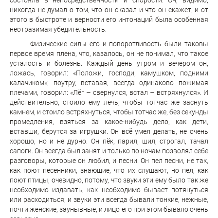
никогда не думал о том, что он сказал и что он скажет; и от
этого в быстроте и верности его интонаций была особенная
неотразимая убедительность.
Физические силы его и поворотливость были таковы
первое время плена, что, казалось, он не понимал, что такое
усталость и болезнь. Каждый день утром и вечером он,
ложась, говорил: «Положи, господи, камушком, подними
калачиком»; поутру, вставая, всегда одинаково пожимая
плечами, говорил: «Лёг – свернулся, встал – встряхнулся». И
действительно, стоило ему лечь, чтобы тотчас же заснуть
камнем, и стоило встряхнуться, чтобы тотчас же, без секунды
промедления, взяться за какое-нибудь дело, как дети,
вставши, берутся за игрушки. Он всё умел делать, не очень
хорошо, но и не дурно. Он пёк, парил, шил, строгал, тачал
сапоги. Он всегда был занят и только по ночам позволял себе
разговоры, которые он любил, и песни. Он пел песни, не так,
как поют песенники, знающие, что их слушают, но пел, как
поют птицы, очевидно, потому, что звуки эти ему было так же
необходимо издавать, как необходимо бывает потянуться
или расходиться; и звуки эти всегда бывали тонкие, нежные,
почти женские, заунывные, и лицо его при этом бывало очень