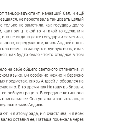
от танцор-адъютант, начавший бал, и ещё
невшаяся, не переставала танцовать целый
не только не заметила, как государь долго
 как принц такой-то и такой-то сделали и
; она не видала даже государя и заметила,
тильонов, перед ужином, князь Андрей опять
 она не могла заснуть в лунную ночь, и как
ся, как будто было что-то стыдное в том
мело на себе общего светского отпечатка. И
ском языке. Он особенно нежно и бережно
ных предметах, князь Андрей любовался на
 счастию. В то время как Наташу выбирали,
а её робкую грацию. В середине котильона
 пригласил её. Она устала и запыхалась, и
ыбнулась князю Андрею.
ют, и я этому рада, и я счастлива, и я всех
кавалер оставил ее, Наташа побежала через