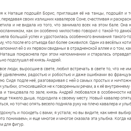
я к Наташе подошёл Борис, приглашая её на танцы, подошёл и т
 передавая своих излишних кавалеров Соне, счастливая и раскрас
метила и не видала из того, что занимало всех на этом бале. Она 
осланником, как он особенно милостиво говорил с такой-то дамой,
 имела большой успех и удостоилась особенного внимания такого-то
му, что после его отъезда бал более оживился. Один из весёлых ко
апомнил ей о их первом свиданьи в отрадненской аллее и о том, как
 Наташа покраснела при этом напоминании и старалась оправдать
ьно подслушал её князь Андрей.
все люди, выросшие в свете, любил встречать в свете то, что не и
её удивлением, радостью и робостью и даже ошибками во француз
ею. Сидя подле неё, разговаривая с ней о самых простых и ничтож
и улыбки, относившейся не к говоренным речам, а к её внутреннему
а и танцовала по зале, князь Андрей любовался в особенности н
 еще тяжело дыша, подходила к своему месту. Новый кавалер опять
ься, но тотчас опять весело подняла руку на плечо кавалера и ул
дохнуть и посидеть с вами, я устала; но вы видите, как меня выбира
это понимаем», и еще многое и многое сказала эта улыбка. Когда 
ам для фигур.