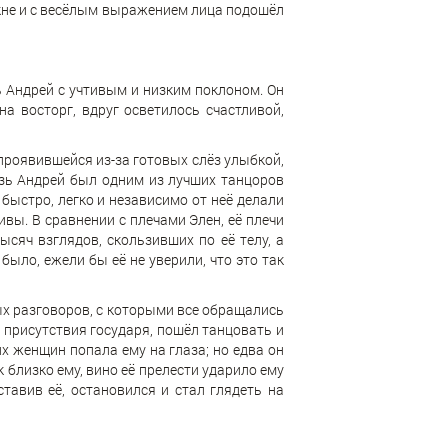
 окне и с весёлым выражением лица подошёл
 Андрей с учтивым и низким поклоном. Он
а восторг, вдруг осветилось счастливой,
 проявившейся из-за готовых слёз улыбкой,
язь Андрей был одним из лучших танцоров
быстро, легко и независимо от неё делали
ивы. В сравнении с плечами Элен, её плечи
ысяч взглядов, скользивших по её телу, а
было, ежели бы её не уверили, что это так
ых разговоров, с которыми все обращались
т присутствия государя, пошёл танцовать и
их женщин попала ему на глаза; но едва он
к близко ему, вино её прелести ударило ему
тавив её, остановился и стал глядеть на