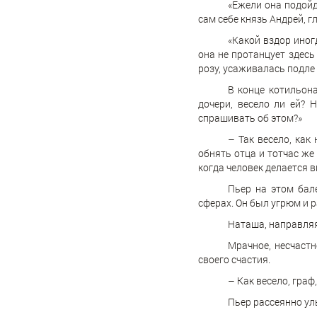
«Ежели она подойд
сам себе князь Андрей, г
«Какой вздор иногд
она не протанцует здесь
розу, усаживалась подле 
В конце котильон
дочери, весело ли ей? 
спрашивать об этом?»
– Так весело, как
обнять отца и тотчас же
когда человек делается в
Пьер на этом бал
сферах. Он был угрюм и ра
Наташа, направляя
Мрачное, несчастн
своего счастия.
– Как весело, граф
Пьер рассеянно улы