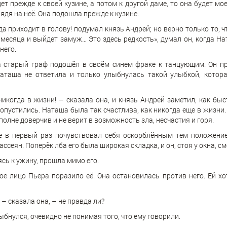
ет прежде к своей кузине, а потом к другой даме, то она будет м
лядя на неё. Она подошла прежде к кузине.
а приходит в голову! подумал князь Андрей; но верно только то, ч
 месяца и выйдет замуж… Это здесь редкость», думал он, когда 
него.
а старый граф подошёл в своём синем фраке к танцующим. Он пр
Наташа не ответила и только улыбнулась такой улыбкой, котор
 никогда в жизни! – сказала она, и князь Андрей заметил, как бы
 опустились. Наташа была так счастлива, как никогда еще в жизни
полне доверчив и не верит в возможность зла, несчастия и горя.
е в первый раз почувствовал себя оскорблённым тем положени
ссеян. Поперёк лба его была широкая складка, и он, стоя у окна, см
сь к ужину, прошла мимо его.
ое лицо Пьера поразило её. Она остановилась против него. Ей х
, – сказала она, – не правда ли?
бнулся, очевидно не понимая того, что ему говорили.