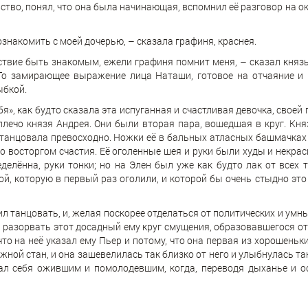
чувство, понял, что она была начинающая, вспомнил её разговор на
ознакомить с моей дочерью, – сказала графиня, краснея.
твие быть знакомым, ежели графиня помнит меня, – сказал князь
То замирающее выражение лица Наташи, готовое на отчаяние и н
ыбкой.
я», как будто сказала эта испуганная и счастливая девочка, своей
плечо князя Андрея. Они были вторая пара, вошедшая в круг. Кн
танцовала превосходно. Ножки её в бальных атласных башмачках 
ло восторгом счастия. Её оголенные шея и руки были худы и некрас
делённа, руки тонки; но на Элен был уже как будто лак от всех т
й, которую в первый раз оголили, и которой бы очень стыдно это 
л танцовать, и, желая поскорее отделаться от политических и умн
ее разорвать этот досадный ему круг смущения, образовавшегося о
то на неё указал ему Пьер и потому, что она первая из хорошеньк
жной стан, и она зашевелилась так близко от него и улыбнулась та
вал себя ожившим и помолодевшим, когда, переводя дыханье и ос