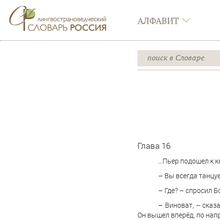
АЛФАВИТ
Глава 16
…Пьер подошел к кн
– Вы всегда танцуе
– Где? – спросил Б
– Виноват, – сказа
Он вышел вперёд, по нап