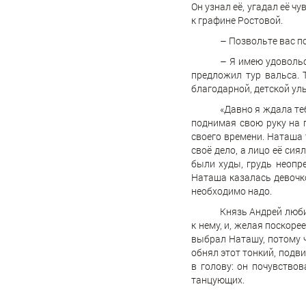
Он узнал её, угадал её 
к графине Ростовой.
– Позвольте вас п
– Я имею удовольс
предложил тур вальса. 
благодарной, детской ул
«Давно я ждала теб
поднимая свою руку на 
своего времени. Наташа 
своё дело, а лицо её сия
были худы, грудь неопре
Наташа казалась девочко
необходимо надо.
Князь Андрей люби
к нему, и, желая поскор
выбрал Наташу, потому ч
обнял этот тонкий, подви
в голову: он почувство
танцующих.