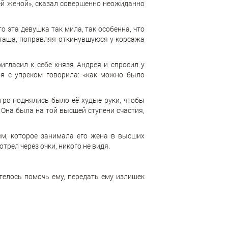
оей женой», сказал совершенно неожиданно
то эта девушка так мила, так особенна, что
Наташа, поправляя откинувшуюся у корсажа
игласил к себе князя Андрея и спросил у
ая с упреком говорила: «как можно было
стро поднялись было её худые руки, чтобы
. Она была на той высшей ступени счастия,
ем, которое занимала его жена в высших
отрел через очки, никого не видя.
отелось помочь ему, передать ему излишек