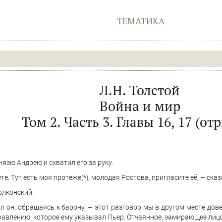
ТЕМАТИКА
Л.Н. Толстой
Война и мир
Том 2. Часть 3. Главы 16, 17 (от
язю Андрею и схватил его за руку.
те. Тут есть моя протеже(*), молодая Ростова, пригласите её, – сказ
олконский.
л он, обращаясь к барону, – этот разговор мы в другом месте дове
равлению, которое ему указывал Пьер. Отчаянное, замирающее лиц