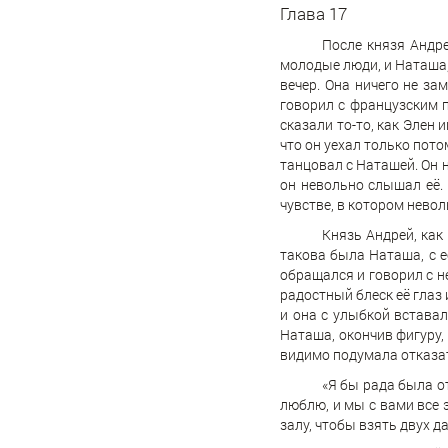
Глава 17
После князя Андре
молодые люди, и Наташа,
вечер. Она ничего не за
говорил с французским п
сказали то-то, как Элен
что он уехал только пото
танцовал с Наташей. Он н
он невольно слышал её.
чувстве, в котором невол
Князь Андрей, как 
такова была Наташа, с 
обращался и говорил с н
радостный блеск её глаз 
и она с улыбкой вставал
Наташа, окончив фигуру,
видимо подумала отказат
«Я бы рада была от
люблю, и мы с вами все 
залу, чтобы взять двух д