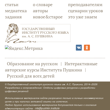
статьи
о словаре
преподавателям
медиатека
авторы
сценарии уроков
задания
новое&старое
это уже знаем
Образование на русском
|
Интерактивные
авторские курсы Института Пушкина
|
Русский для всех детей
©
Государственный институт русского языка им. А.С. Пушкина
, 2014–2026
Разработка и сопровождение: Отделы цифровых ресурсов и разработки
цифровых решений
Использование материалов сайта разрешено только в личных некоммерческих
целях и при наличии активной ссылки на источник.
Любое другое использование материалов допускается только с согласия
администрации сайта -
mls@pushkin.institute