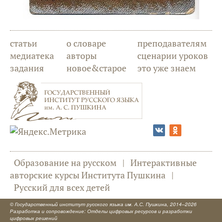
статьи
о словаре
преподавателям
медиатека
авторы
сценарии уроков
задания
новое&старое
это уже знаем
Образование на русском
|
Интерактивные
авторские курсы Института Пушкина
|
Русский для всех детей
©
Государственный институт русского языка им. А.С. Пушкина
, 2014–2026
Разработка и сопровождение: Отделы цифровых ресурсов и разработки
цифровых решений