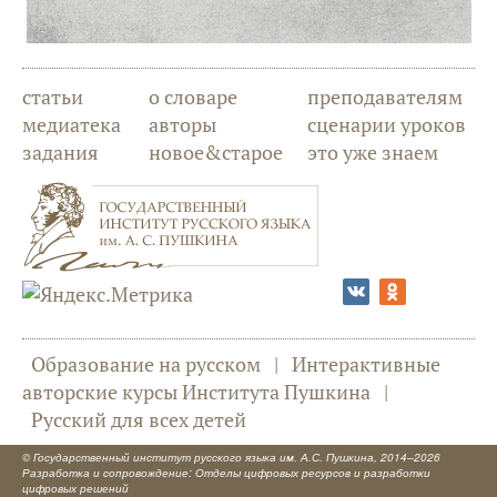
статьи
о словаре
преподавателям
медиатека
авторы
сценарии уроков
задания
новое&старое
это уже знаем
Образование на русском
|
Интерактивные
авторские курсы Института Пушкина
|
Русский для всех детей
©
Государственный институт русского языка им. А.С. Пушкина
, 2014–2026
Разработка и сопровождение: Отделы цифровых ресурсов и разработки
цифровых решений