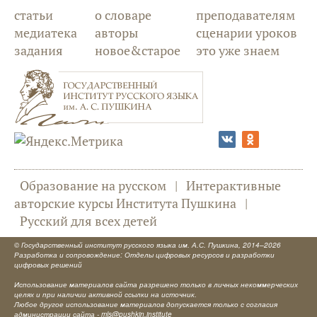
статьи
о словаре
преподавателям
медиатека
авторы
сценарии уроков
задания
новое&старое
это уже знаем
Образование на русском
|
Интерактивные
авторские курсы Института Пушкина
|
Русский для всех детей
©
Государственный институт русского языка им. А.С. Пушкина
, 2014–2026
Разработка и сопровождение: Отделы цифровых ресурсов и разработки
цифровых решений
Использование материалов сайта разрешено только в личных некоммерческих
целях и при наличии активной ссылки на источник.
Любое другое использование материалов допускается только с согласия
администрации сайта -
mls@pushkin.institute