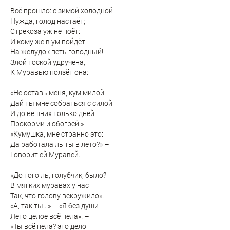
Всё прошло: с зимой холодной
Нужда, голод настаёт;
Стрекоза уж не поёт:
И кому же в ум пойдёт
На желудок петь голодный!
Злой тоской удручена,
К Муравью ползёт она:
«Не оставь меня, кум милой!
Дай ты мне собраться с силой
И до вешних только дней
Прокорми и обогрей!» –
«Кумушка, мне странно это:
Да работала ль ты в лето?» –
Говорит ей Муравей.
«До того ль, голубчик, было?
В мягких муравах у нас
Так, что голову вскружило». –
«А, так ты...» – «Я без души
Лето целое всё пела». –
«Ты всё пела? это дело: