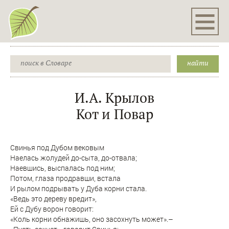
И.А. Крылов
Кот и Повар
Свинья под Дубом вековым
Наелась жолудей до-сыта, до-отвала;
Наевшись, выспалась под ним;
Потом, глаза продравши, встала
И рылом подрывать у Дуба корни стала.
«Ведь это дереву вредит»,
Ей с Дубу ворон говорит:
«Коль корни обнажишь, оно засохнуть может».–