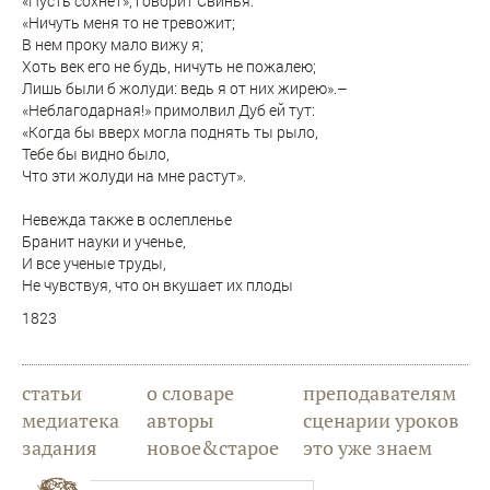
«Пусть сохнет», говорит Свинья:
«Ничуть меня то не тревожит;
В нем проку мало вижу я;
Хоть век его не будь, ничуть не пожалею;
Лишь были б жолуди: ведь я от них жирею».–
«Неблагодарная!» примолвил Дуб ей тут:
«Когда бы вверх могла поднять ты рыло,
Тебе бы видно было,
Что эти жолуди на мне растут».
Невежда также в ослепленье
Бранит науки и ученье,
И все ученые труды,
Не чувствуя, что он вкушает их плоды
1823
статьи
о словаре
преподавателям
медиатека
авторы
сценарии уроков
задания
новое&старое
это уже знаем