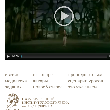
00:00
статьи
о словаре
преподавателям
медиатека
авторы
сценарии уроков
задания
новое&старое
это уже знаем