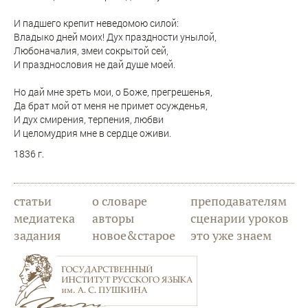
И падшего крепит неведомою силой:
Владыко дней моих! Дух праздности унылой,
Любоначалия, змеи сокрытой сей,
И празднословия не дай душе моей.
Но дай мне зреть мои, о Боже, прегрешенья,
Да брат мой от меня не примет осужденья,
И дух смирения, терпения, любви
И целомудрия мне в сердце оживи.
1836 г.
статьи
о словаре
преподавателям
медиатека
авторы
сценарии уроков
задания
новое&старое
это уже знаем