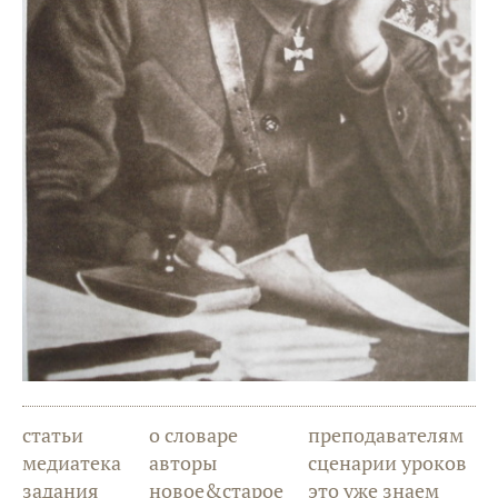
статьи
о словаре
преподавателям
медиатека
авторы
сценарии уроков
задания
новое&старое
это уже знаем