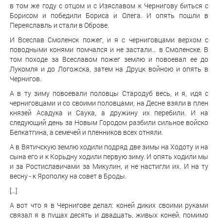
в том же году с отцом и с Изяславом к Чернигову биться с
Борисом и победили Бориса и Олега. И опять пошли в
Переяславль и стали в Оброве.
И Всеслав Смоленск пожег, и я с черниговцами верхом с
поводными конями помчался и не застали… в Смоленске. В
том походе за Всеславом пожег землю и повоевал ее до
Лукомля и до Логожска, затем на Друцк войною и опять в
Чернигов.
А в ту зиму повоевали половцы Стародуб весь, и я, идя с
черниговцами и со своими половцами, на Десне взяли в плен
князей Асадука и Саука, а дружину их перебили. И на
следующий день за Новым Городом разбили сильное войско
Белкатгина, а семечей и пленников всех отняли.
А в Вятичскую землю ходили подряд две зимы на Ходоту и на
сына его и к Корьдну ходили первую зиму. И опять ходили мы
и за Ростиславичами за Микулин, и не настигли их. И на ту
весну - к Ярополку на совет в Броды.
[…]
А вот что я в Чернигове делал: коней диких своими руками
связал я в пущах десять и двадцать, живых коней, помимо