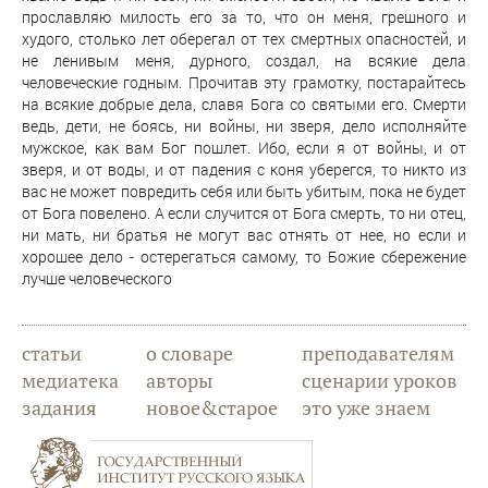
прославляю милость его за то, что он меня, грешного и
худого, столько лет оберегал от тех смертных опасностей, и
не ленивым меня, дурного, создал, на всякие дела
человеческие годным. Прочитав эту грамотку, постарайтесь
на всякие добрые дела, славя Бога со святыми его. Смерти
ведь, дети, не боясь, ни войны, ни зверя, дело исполняйте
мужское, как вам Бог пошлет. Ибо, если я от войны, и от
зверя, и от воды, и от падения с коня уберегся, то никто из
вас не может повредить себя или быть убитым, пока не будет
от Бога повелено. А если случится от Бога смерть, то ни отец,
ни мать, ни братья не могут вас отнять от нее, но если и
хорошее дело - остерегаться самому, то Божие сбережение
лучше человеческого
статьи
о словаре
преподавателям
медиатека
авторы
сценарии уроков
задания
новое&старое
это уже знаем