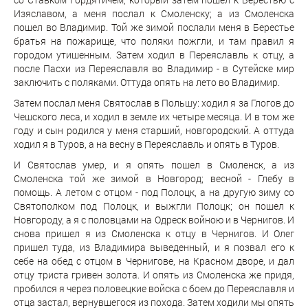
Изяславом, а меня послал к Смоленску; а из Смоленска
пошел во Владимир. Той же зимой послали меня в Берестье
братья на пожарище, что поляки пожгли, и там правил я
городом утишенным. Затем ходил в Переяславль к отцу, а
после Пасхи из Переяславля во Владимир - в Сутейске мир
заключить с поляками. Оттуда опять на лето во Владимир.
Затем послал меня Святослав в Польшу: ходил я за Глогов до
Чешского леса, и ходил в земле их четыре месяца. И в том же
году и сын родился у меня старший, новгородский. А оттуда
ходил я в Туров, а на весну в Переяславль и опять в Туров.
И Святослав умер, и я опять пошел в Смоленск, а из
Смоленска той же зимой в Новгород; весной - Глебу в
помощь. А летом с отцом - под Полоцк, а на другую зиму со
Святополком под Полоцк, и выжгли Полоцк; он пошел к
Новгороду, а я с половцами на Одреск войною и в Чернигов. И
снова пришел я из Смоленска к отцу в Чернигов. И Олег
пришел туда, из Владимира выведенный, и я позвал его к
себе на обед с отцом в Чернигове, на Красном дворе, и дал
отцу триста гривен золота. И опять из Смоленска же придя,
пробился я через половецкие войска с боем до Переяславля и
отца застал, вернувшегося из похода. Затем ходили мы опять