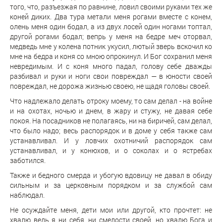
того, что, разъезжая по равнине, ловил своими руками тех же
коней диких. Два тура метали меня рогами вместе с конем,
олень меня один бодал, а из двух лосей один ногами топтал,
другой рогами бодал; вепрь у меня на бедре меч оторвал,
медведь мне у колена потник укусил, лютый зверь вскочил ко
мне на бедра и коня со мною опрокинул. И Бог сохранил меня
невредимым. И с коня много падал, голову себе дважды
разбивал и руки и ноги свои повреждал — в юности своей
повреждал, не дорожа жизнью своею, не щадя головы своей.
Что надлежало делать отроку моему, то сам делал - на войне
и на охотах, ночью и днем, в жару и стужу, не давая себе
покоя. На посадников не полагаясь, ни на биричей, сам делал,
что было надо; весь распорядок и в доме у себя также сам
устанавливал. И у ловчих охотничий распорядок сам
устанавливал, и у конюхов, и о соколах и о ястребах
заботился.
Также и бедного смерда и убогую вдовицу не давал в обиду
сильным и за церковным порядком и за службой сам
наблюдал.
Не осуждайте меня, дети мои или другой, кто прочтет: не
хвалю ведь я ни себя, ни смелости своей, но хвалю Бога и