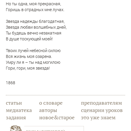
Но ты одна, моя прекрасная,
Горишь в отрадных мне лучах.
Звезда надежды благодатная,
Звезда любви волшебных дней,
Ты будешь вечно незакатная
В душе тоскующей моей!
Твоих лучей небесной силою
Вся жизнь моя озарена.
Умру ли я – ты над могилою
Гори, гори, моя звезда!
1868
статьи
о словаре
преподавателям
медиатека
авторы
сценарии уроков
задания
новое&старое
это уже знаем