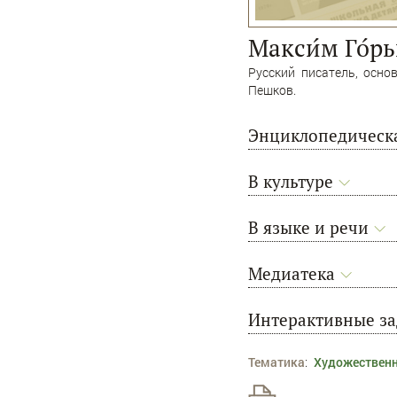
Макси́м Го́р
Русский писатель, осно
Пешков.
Энциклопедическа
В культуре
В языке и речи
Медиатека
Интерактивные з
Тематика
:
Художественн