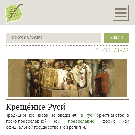
B1-B2
C1-C2
Крещéние Руси́
Традиционное название введения на
Руси
христианства в
греко-православной (см.
православие
) форме как
официальной государственной религии.