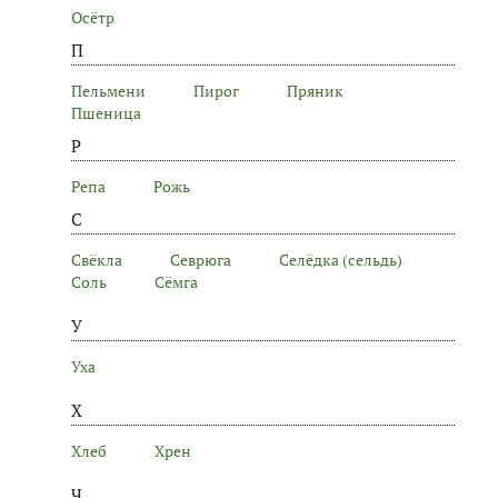
Осётр
П
Пельмени
Пирог
Пряник
Пшеница
Р
Репа
Рожь
С
Свёкла
Севрюга
Селёдка (сельдь)
Соль
Сёмга
У
Уха
Х
Хлеб
Хрен
Ч