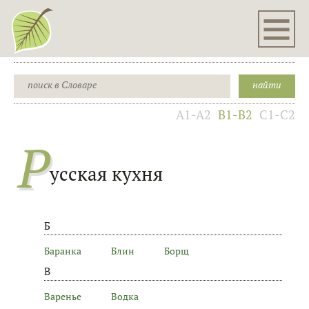
A1-A2
B1-B2
C1-C2
Р
усская кухня
Б
Баранка
Блин
Борщ
В
Варенье
Водка