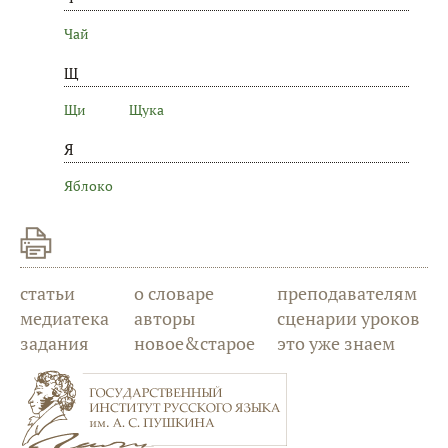
Чай
Щ
Щи
Щука
Я
Яблоко
статьи
о словаре
преподавателям
медиатека
авторы
сценарии уроков
задания
новое&старое
это уже знаем