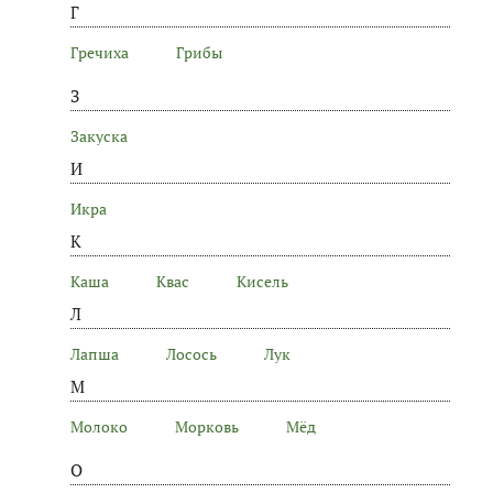
Г
Гречиха
Грибы
З
Закуска
И
Икра
К
Каша
Квас
Кисель
Л
Лапша
Лосось
Лук
М
Молоко
Морковь
Мёд
О