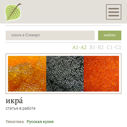
A1-A2
B1-B2
C1-C2
икрá
статья в работе
Тематика
:
Русская кухня