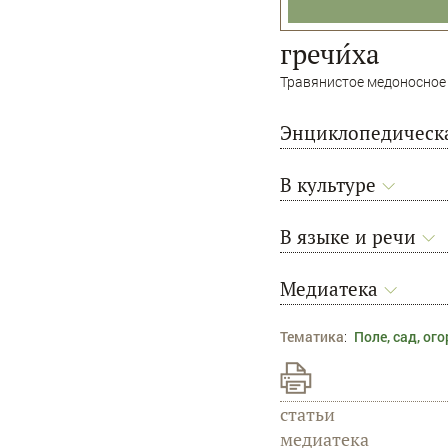
гречи́ха
Травянистое медоносное р
Энциклопедическа
В культуре
В языке и речи
Медиатека
Тематика
:
Поле, сад, ог
статьи
медиатека