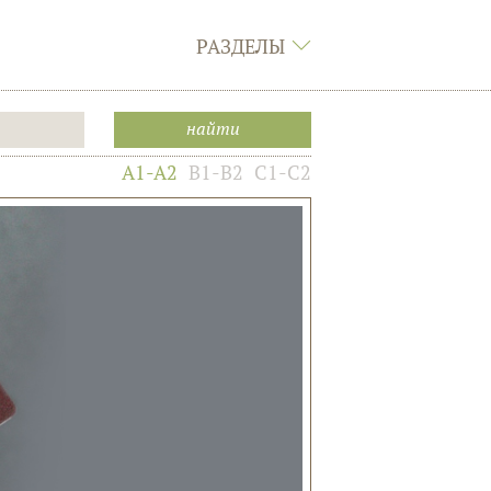
РАЗДЕЛЫ
A1-A2
B1-B2
C1-C2