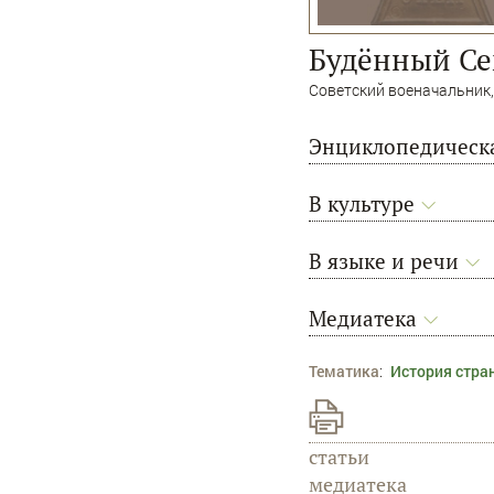
Будëнный Се
Советский военачальник
Энциклопедическа
В культуре
В языке и речи
Медиатека
Тематика
:
История стра
статьи
медиатека